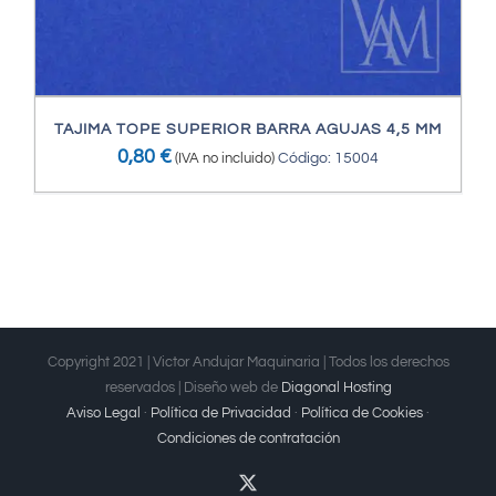
TAJIMA TOPE SUPERIOR BARRA AGUJAS 4,5 MM
0,80
€
(IVA no incluido)
Código: 15004
Copyright 2021 | Victor Andujar Maquinaria | Todos los derechos
reservados | Diseño web de
Diagonal Hosting
Aviso Legal
·
Política de Privacidad
·
Política de Cookies
·
Condiciones de contratación
X