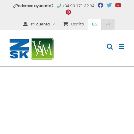
Saltar
¿Podemos ayudarte?
+34 93 171 32 34
al
contenido
Mi cuenta
Carrito
ES
PT