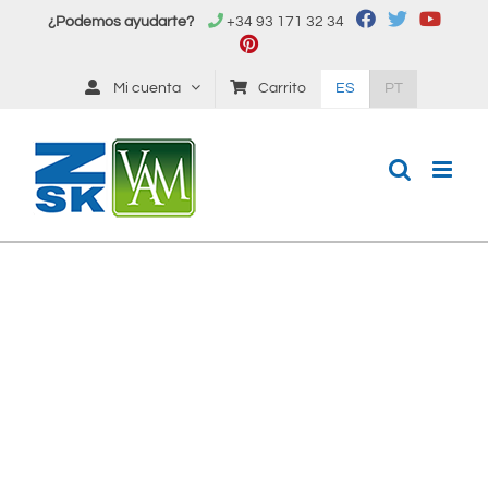
Saltar
¿Podemos ayudarte?
+34 93 171 32 34
al
contenido
Mi cuenta
Carrito
ES
PT