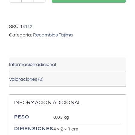
TAJIMA
Eje
3,8
cm
SKU:
14142
cantidad
Categoría:
Recambios Tajima
Información adicional
Valoraciones (0)
INFORMACIÓN ADICIONAL
PESO
0,03 kg
DIMENSIONES
4 × 2 × 1 cm