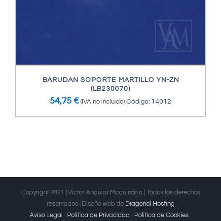
BARUDAN SOPORTE MARTILLO YN-ZN
(LB230070)
54,75
€
(IVA no incluido)
Código: 14012
Copyright 2021 | Victor Andujar Maquinaria | Todos los derechos
reservados | Diseño web de
Diagonal Hosting
Aviso Legal
·
Política de Privacidad
·
Política de Cookies
·