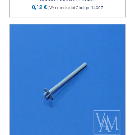
BARUDAN JUNTA TÓRICA
0,12
€
(IVA no incluido)
Código: 14007