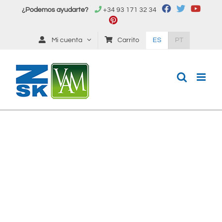
Saltar
¿Podemos ayudarte?
+34 93 171 32 34
al
contenido
Mi cuenta
Carrito
ES
PT