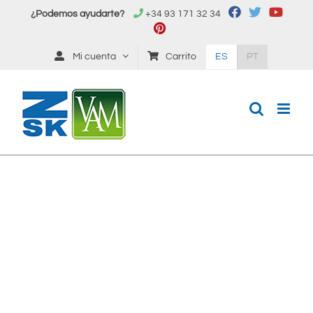
Saltar
¿Podemos ayudarte?
+34 93 171 32 34
al
contenido
Mi cuenta
Carrito
ES
PT