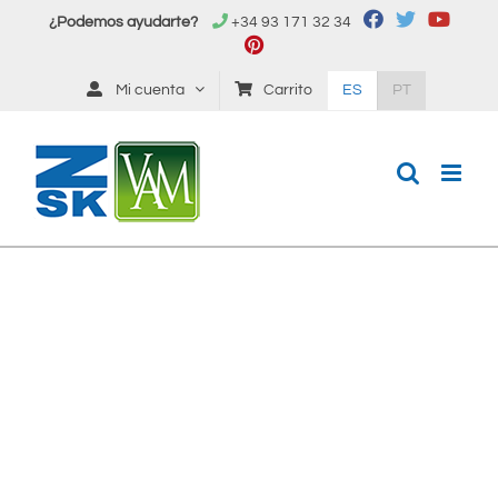
Saltar
¿Podemos ayudarte?
+34 93 171 32 34
al
contenido
Mi cuenta
Carrito
ES
PT