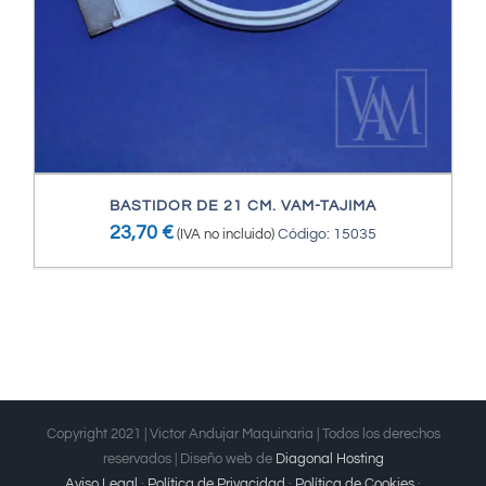
BASTIDOR DE 21 CM. VAM-TAJIMA
23,70
€
(IVA no incluido)
Código: 15035
Copyright 2021 | Victor Andujar Maquinaria | Todos los derechos
reservados | Diseño web de
Diagonal Hosting
Aviso Legal
·
Política de Privacidad
·
Política de Cookies
·