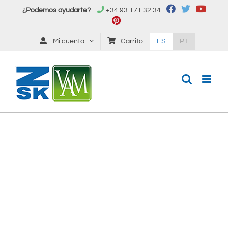
Saltar
¿Podemos ayudarte?
+34 93 171 32 34
al
contenido
Mi cuenta
Carrito
ES
PT