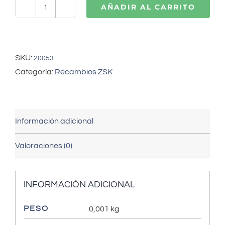
AÑADIR AL CARRITO
ZSK
arandela
centro
martillo
SKU:
20053
(271003559)
Categoría:
Recambios ZSK
cantidad
Información adicional
Valoraciones (0)
INFORMACIÓN ADICIONAL
PESO
0,001 kg