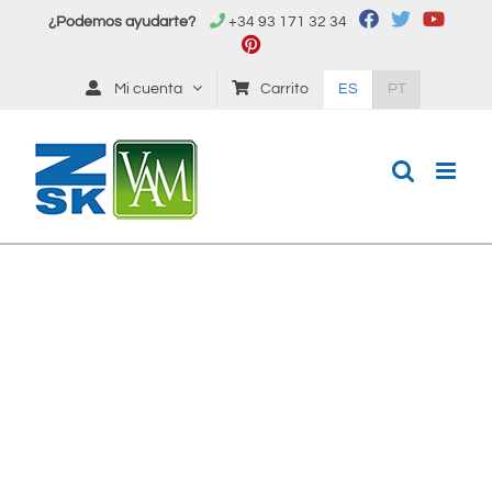
Saltar
¿Podemos ayudarte?
+34 93 171 32 34
al
contenido
Mi cuenta
Carrito
ES
PT