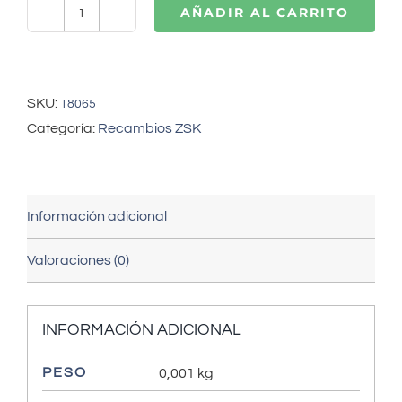
AÑADIR AL CARRITO
ZSK
arandela
superior
martillo
SKU:
18065
(172003552)
Categoría:
Recambios ZSK
cantidad
Información adicional
Valoraciones (0)
INFORMACIÓN ADICIONAL
PESO
0,001 kg