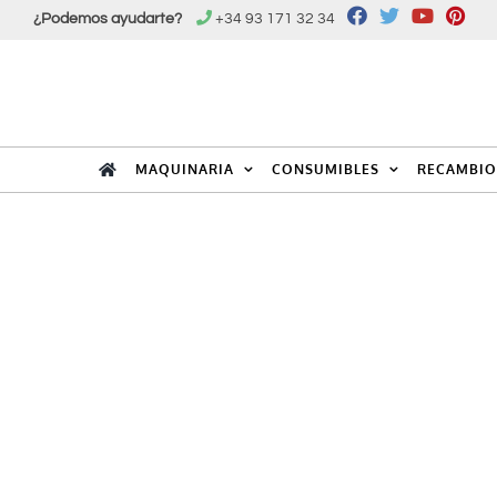
Saltar
¿Podemos ayudarte?
+34 93 171 32 34
al
contenido
MAQUINARIA
CONSUMIBLES
RECAMBIO